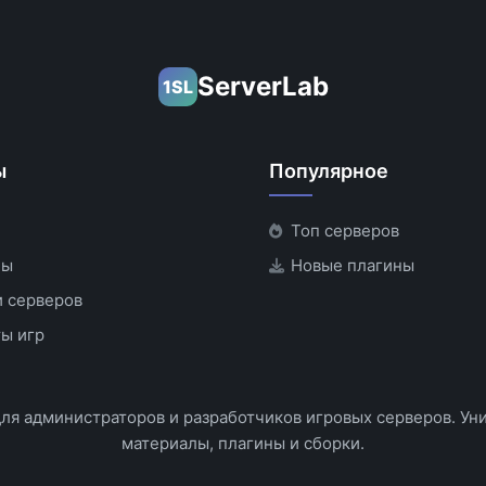
ServerLab
1SL
ы
Популярное
Топ серверов
ны
Новые плагины
 серверов
ы игр
для администраторов и разработчиков игровых серверов. Ун
материалы, плагины и сборки.